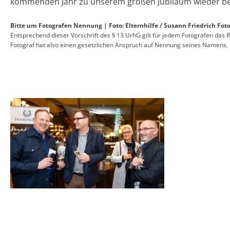
kommenden Jahr zu unserem großen Jubiläum wieder be
Bitte um Fotografen Nennung | Foto: Elternhilfe / Susann Friedrich Foto
Entsprechend dieser Vorschrift des § 13 UrhG gilt für jedem Fotografen da
Fotograf hat also einen gesetzlichen Anspruch auf Nennung seines Namens.